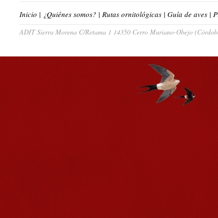
Inicio
|
¿Quiénes somos?
|
Rutas ornitológicas
|
Guía de aves
|
P
ADIT Sierra Morena C/Retama 1 14350 Cerro Muriano-Obejo (Córdoba)