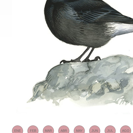
ENE
FEB
MAR
ABR
MAY
JUN
JUL
AGO