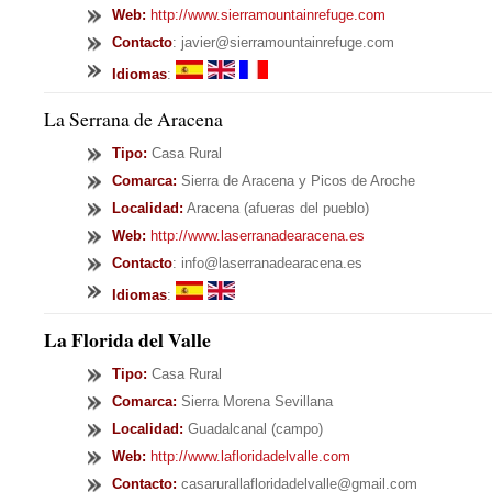
Web:
http://www.sierramountainrefuge.com
Contacto
: javier@sierramountainrefuge.com
Idiomas
:
La Serrana de Aracena
Tipo
:
Casa Rural
Comarca:
Sierra de Aracena y Picos de Aroche
Localidad:
Aracena (afueras del pueblo)
Web:
http://www.laserranadearacena.es
Contacto
: info@laserranadearacena.es
Idiomas
:
La Florida del Valle
Tipo
:
Casa Rural
Comarca:
Sierra Morena Sevillana
Localidad:
Guadalcanal (campo)
Web:
http://www.lafloridadelvalle.com
Contacto:
casarurallafloridadelvalle@gmail.com