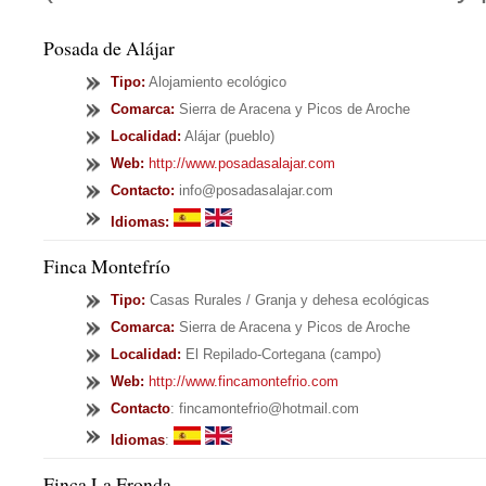
Posada de Alájar
Tipo
:
Alojamiento ecológico
Comarca:
Sierra de Aracena y Picos de Aroche
Localidad:
Alájar (pueblo)
Web:
http://www.posadasalajar.com
Contacto:
info@posadasalajar.com
Idiomas:
Finca Montefrío
Tipo
:
Casas Rurales / Granja y dehesa ecológicas
Comarca:
Sierra de Aracena y Picos de Aroche
Localidad:
El Repilado-Cortegana (campo)
Web:
http://www.fincamontefrio.com
Contacto
: fincamontefrio@hotmail.com
Idiomas
:
Finca La Fronda