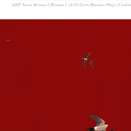
ADIT Sierra Morena C/Retama 1 14350 Cerro Muriano-Obejo (Córdoba)