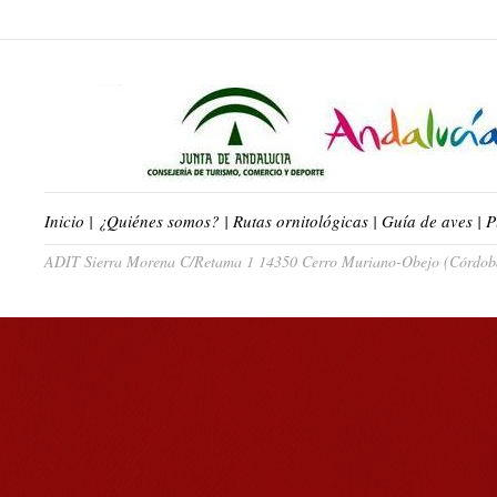
Inicio
|
¿Quiénes somos?
|
Rutas ornitológicas
|
Guía de aves
|
P
ADIT Sierra Morena C/Retama 1 14350 Cerro Muriano-Obejo (Córdoba)