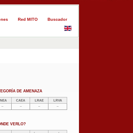
ones
Red MITO
Buscador
TEGORÍA DE AMENAZA
NEA
CAEA
LRAE
LRVA
–
–
–
–
ÓNDE VERLO?