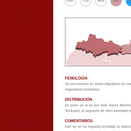
ENE
FEB
MAR
ABR
M
FENOLOGÍA
Se ven bandos en vuelo migratorio en ma
regentando territorios.
DISTRIBUCIÓN
En paso se le ve por toda Sierra Moren
Tentudía), el segundo de ellos asentado e
COMENTARIOS
Aún no se ha logrado constatar la repro