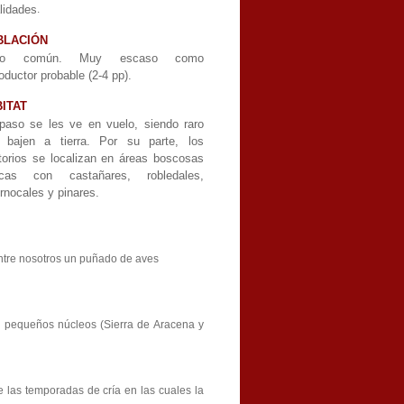
lidades
.
BLACIÓN
co común. Muy escaso como
oductor probable (2-4 pp).
ITAT
paso se les ve en vuelo, siendo raro
 bajen a tierra. Por su parte, los
itorios se localizan en áreas boscosas
scas con castañares, robledales,
rnocales y pinares.
ntre nosotros un puñado de aves
s pequeños núcleos (Sierra de Aracena y
 las temporadas de cría en las cuales la