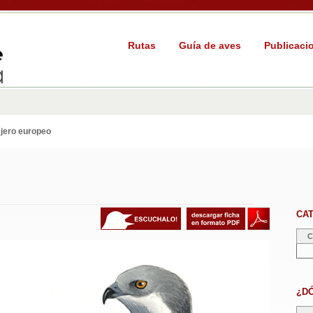
Rutas
Guía de aves
Publicaci
jero europeo
CA
C
¿D