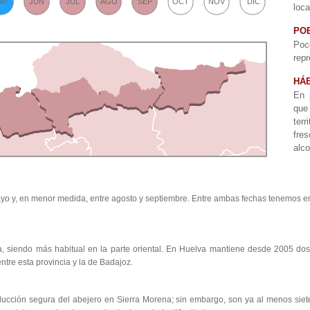
AY
JUN
JUL
AGO
SEP
OCT
NOV
DIC
loca
PO
Po
repr
HÁB
En 
que
terr
fre
alco
yo y, en menor medida, entre agosto y septiembre. Entre ambas fechas tenemos e
a, siendo más habitual en la parte oriental. En Huelva mantiene desde 2005 do
ntre esta provincia y la de Badajoz.
ducción segura del abejero en Sierra Morena; sin embargo, son ya al menos siete