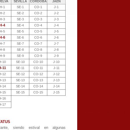
UELVA
SEVILLA
CÓRDOBA
JAÉN
H-1
SE-1
CO-1
J-1
H-2
SE-2
CO-2
J-2
H-3
SE-3
CO-3
J-3
H-4
SE-4
CO-4
J-4
H-5
SE-5
CO-5
J-5
H-6
SE-6
CO-6
J-6
H-7
SE-7
CO-7
J-7
H-8
SE-8
CO-8
J-8
H-9
SE-9
CO-9
J-9
H-10
SE-10
CO-10
J-10
H-11
SE-11
CO-11
J-11
H-12
SE-12
CO-12
J-12
H-13
SE-13
CO-13
J-13
H-14
SE-14
CO-14
J-14
H-15
SE-15
CO-15
J-15
H-16
H-17
TATUS
rante, siendo estival en algunas