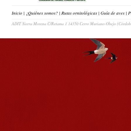
Inicio
|
¿Quiénes somos?
|
Rutas ornitológicas
|
Guía de aves
|
P
ADIT Sierra Morena C/Retama 1 14350 Cerro Muriano-Obejo (Córdoba)