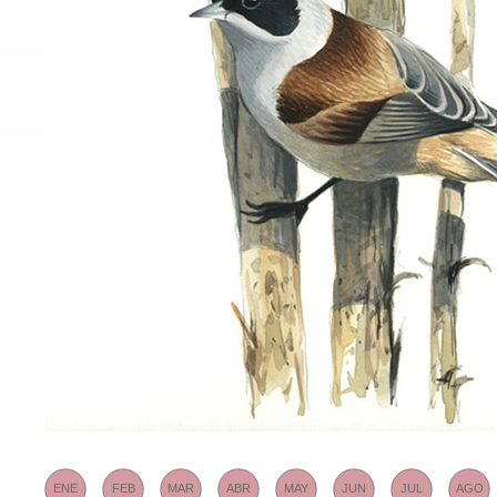
ENE
FEB
MAR
ABR
MAY
JUN
JUL
AGO