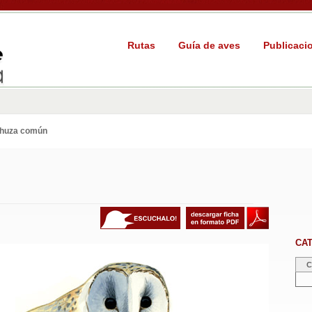
Rutas
Guía de aves
Publicaci
huza común
CA
C