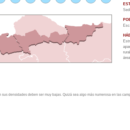
ES
Sede
PO
Esc
HÁB
Est
apa
rur
área
bien sus densidades deben ser muy bajas. Quizá sea algo más numerosa en las cam