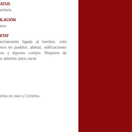
TATUS
ntaria.
BLACIÓN
asa.
ITAT
rechamente ligada al hombre, sólo
rece en pueblos, aldeas, edificaciones
ales y algunos cortijos. Requiere de
s abiertas para cazar.
piñas de Jaén y Córdoba.