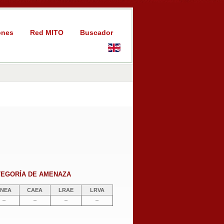
ones
Red MITO
Buscador
TEGORÍA DE AMENAZA
NEA
CAEA
LRAE
LRVA
–
–
–
–