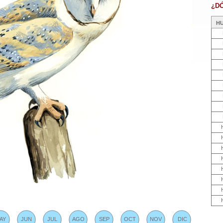
¿D
H
AY
JUN
JUL
AGO
SEP
OCT
NOV
DIC