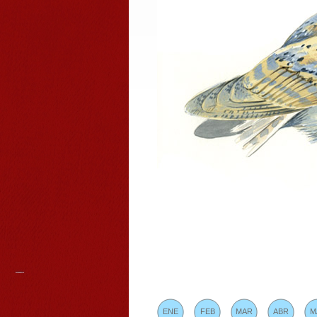
ENE
FEB
MAR
ABR
M