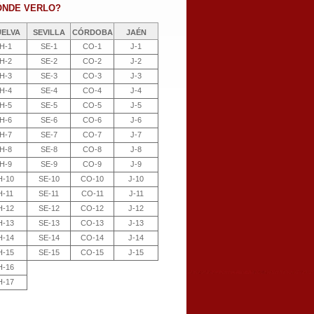
ÓNDE VERLO?
UELVA
SEVILLA
CÓRDOBA
JAÉN
H-1
SE-1
CO-1
J-1
H-2
SE-2
CO-2
J-2
H-3
SE-3
CO-3
J-3
H-4
SE-4
CO-4
J-4
H-5
SE-5
CO-5
J-5
H-6
SE-6
CO-6
J-6
H-7
SE-7
CO-7
J-7
H-8
SE-8
CO-8
J-8
H-9
SE-9
CO-9
J-9
H-10
SE-10
CO-10
J-10
H-11
SE-11
CO-11
J-11
H-12
SE-12
CO-12
J-12
H-13
SE-13
CO-13
J-13
H-14
SE-14
CO-14
J-14
H-15
SE-15
CO-15
J-15
H-16
H-17