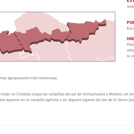
ES
Sede
PO
Esc
HÁB
Pai
reta
la c
 formar agrupaciones más numerosas.
 resto: en Córdoba ocupa las campiñas del sur de Hornachuelos y Montoro; en Sev
n Jaén aparece en la campiña agrícola y en algunos lugares del pie de la Sierra (p