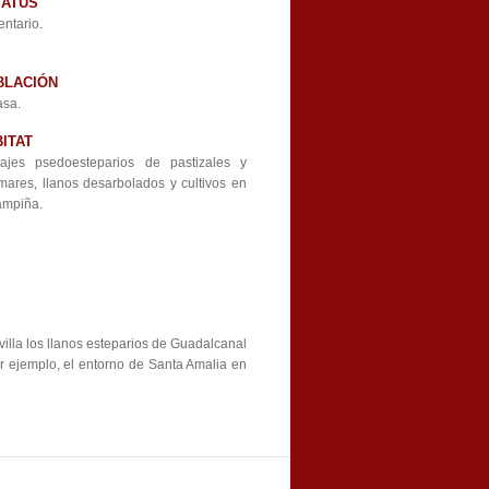
TATUS
ntario.
BLACIÓN
asa.
ITAT
sajes psedoesteparios de pastizales y
mares, llanos desarbolados y cultivos en
ampiña.
illa los llanos esteparios de Guadalcanal
or ejemplo, el entorno de Santa Amalia en