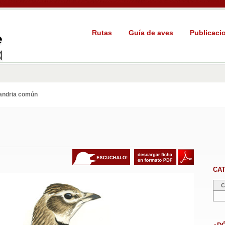
Rutas
Guía de aves
Publicaci
andria común
CA
C