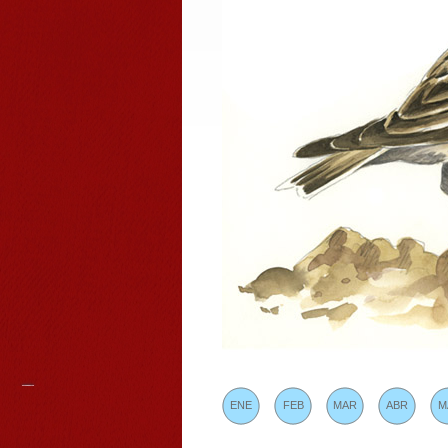
ENE
FEB
MAR
ABR
M