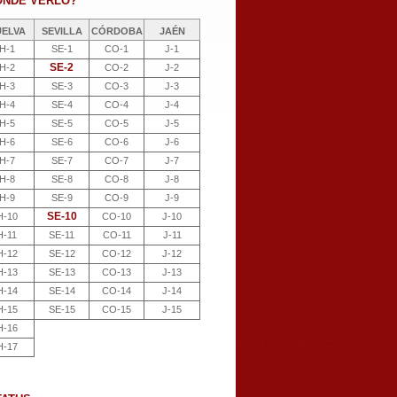
ÓNDE VERLO?
UELVA
SEVILLA
CÓRDOBA
JAÉN
H-1
SE-1
CO-1
J-1
SE-2
H-2
CO-2
J-2
H-3
SE-3
CO-3
J-3
H-4
SE-4
CO-4
J-4
H-5
SE-5
CO-5
J-5
H-6
SE-6
CO-6
J-6
H-7
SE-7
CO-7
J-7
H-8
SE-8
CO-8
J-8
H-9
SE-9
CO-9
J-9
SE-10
H-10
CO-10
J-10
H-11
SE-11
CO-11
J-11
H-12
SE-12
CO-12
J-12
H-13
SE-13
CO-13
J-13
H-14
SE-14
CO-14
J-14
H-15
SE-15
CO-15
J-15
H-16
H-17