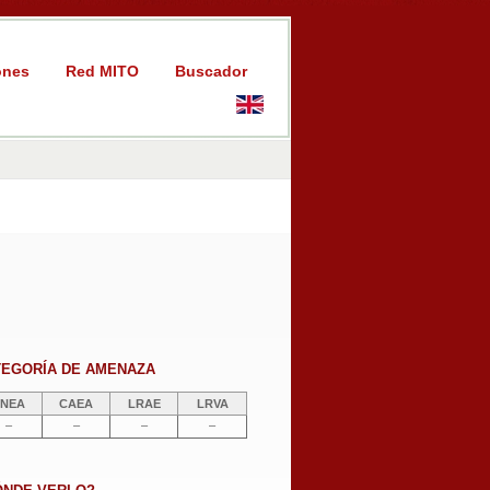
ones
Red MITO
Buscador
TEGORÍA DE AMENAZA
NEA
CAEA
LRAE
LRVA
–
–
–
–