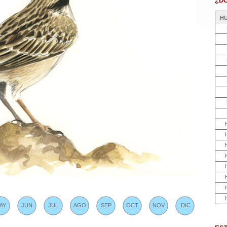
¿D
H
AY
JUN
JUL
AGO
SEP
OCT
NOV
DIC