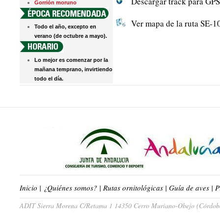
Descargar track para GPS
Gorrión moruno
Ver mapa de la ruta SE-1
Todo el año, excepto en
verano (de octubre a mayo).
Lo mejor es comenzar por la
mañana temprano, invirtiendo
todo el día.
Inicio
|
¿Quiénes somos?
|
Rutas ornitológicas
|
Guía de aves
|
P
ADIT Sierra Morena C/Retama 1 14350 Cerro Muriano-Obejo (Córdoba)