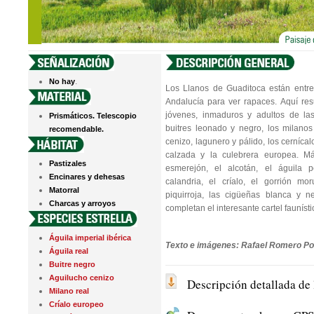
.
No hay
Los Llanos de Guaditoca están entre
Andalucía para ver rapaces. Aquí resu
jóvenes, inmaduros y adultos de las
Prismáticos. Telescopio
buitres leonado y negro, los milanos
recomendable.
cenizo, lagunero y pálido, los cernícalo
calzada y la culebrera europea. Má
Pastizales
esmerejón, el alcotán, el águila 
Encinares y dehesas
calandria, el críalo, el gorrión mo
Matorral
piquirroja, las cigüeñas blanca y ne
Charcas y arroyos
completan el interesante cartel faunísti
Águila imperial ibérica
Texto e imágenes: Rafael Romero Po
Águila real
Buitre negro
Aguilucho cenizo
Descripción detallada de 
Milano real
Críalo europeo