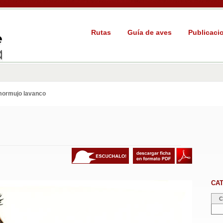
Rutas
Guía de aves
Publicaci
ormujo lavanco
CA
C