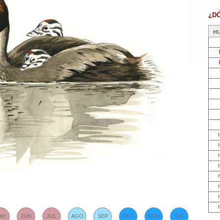
¿D
H
AY
JUN
JUL
AGO
SEP
OCT
NOV
DIC