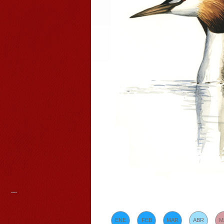
ENE
FEB
MAR
ABR
M