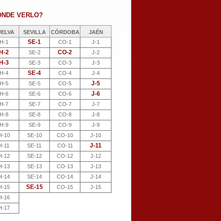
ÓNDE VERLO?
UELVA
SEVILLA
CÓRDOBA
JAÉN
SE-1
H-1
CO-1
J-1
H-2
CO-2
SE-2
J-2
H-3
SE-3
CO-3
J-3
SE-4
H-4
CO-4
J-4
J-5
H-5
SE-5
CO-5
J-6
H-6
SE-6
CO-6
H-7
SE-7
CO-7
J-7
H-8
SE-8
CO-8
J-8
H-9
SE-9
CO-9
J-9
H-10
SE-10
CO-10
J-10
J-11
H-11
SE-11
CO-11
H-12
SE-12
CO-12
J-12
H-13
SE-13
CO-13
J-13
H-14
SE-14
CO-14
J-14
SE-15
H-15
CO-15
J-15
H-16
H-17