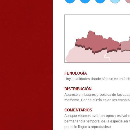
FENOLOGÍA
Hay localidades donde sólo se ve en fech
DISTRIBUCIÓN
Aparece en lugares propicios de las cua
momento. Donde sí cría es en los embalses
COMENTARIOS
Aunque veamos aves en época estival en 
permanencia temporal de la especie en n
pero sin llegar a reproducirse.