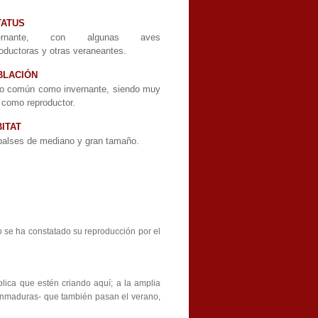
TATUS
vernante, con algunas aves
oductoras y otras veraneantes.
BLACIÓN
o común como invernante, siendo muy
 como reproductor.
ITAT
alses de mediano y gran tamaño.
 se ha constatado su reproducción por el
lica que estén criando aquí; a la amplia
 inmaduras- que también pasan el verano,