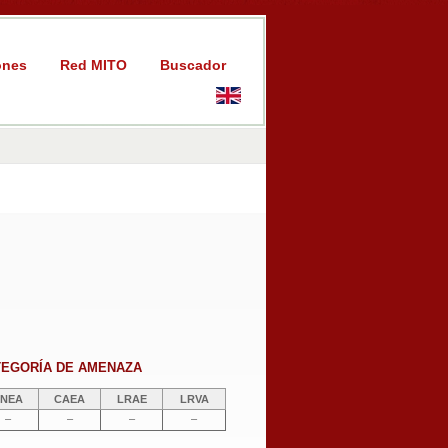
ones
Red MITO
Buscador
TEGORÍA DE AMENAZA
NEA
CAEA
LRAE
LRVA
–
–
–
–