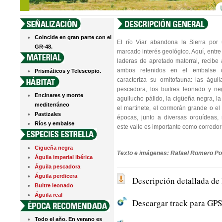
Coincide en gran parte con el
El río Viar abandona la Sierra por 
GR-48.
marcado interés geológico. Aquí, entre
laderas de apretado matorral, recibe 
ambos retenidos en el embalse 
Prismáticos y Telescopio.
caracteriza su ornitofauna: las águil
pescadora, los buitres leonado y ne
Encinares y monte
aguilucho pálido, la cigüeña negra, la
mediterráneo
el martinete, el cormorán grande o el
Pastizales
épocas, junto a diversas orquídeas, 
Ríos y embalse
este valle es importante como corredor
Cigüeña negra
Texto e imágenes: Rafael Romero Po
Águila imperial ibérica
Águila pescadora
Águila perdicera
Descripción detallada de 
Buitre leonado
Águila real
Descargar track para GPS 
Todo el año. En verano es