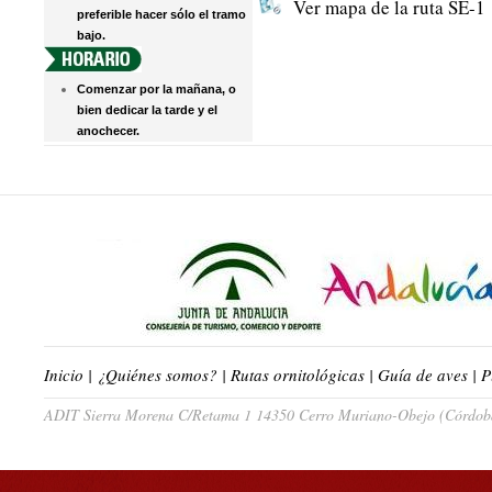
Ver mapa de la ruta SE-1
preferible hacer sólo el tramo
bajo.
Comenzar por la mañana, o
bien dedicar la tarde y el
anochecer.
Inicio
|
¿Quiénes somos?
|
Rutas ornitológicas
|
Guía de aves
|
P
ADIT Sierra Morena C/Retama 1 14350 Cerro Muriano-Obejo (Córdoba)