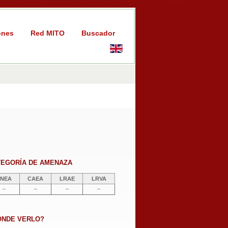
ones
Red MITO
Buscador
TEGORÍA DE AMENAZA
NEA
CAEA
LRAE
LRVA
–
–
–
–
ÓNDE VERLO?