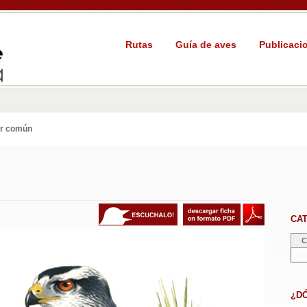
Rutas
Guía de aves
Publicaci
r común
CA
C
¿D