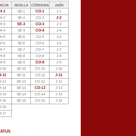
UELVA
SEVILLA
CÓRDOBA
JAÉN
H-1
CO-1
SE-1
J-1
J-2
H-2
SE-2
CO-2
SE-3
CO-3
H-3
J-3
CO-4
H-4
SE-4
J-4
H-5
SE-5
CO-5
J-5
H-6
SE-6
CO-6
J-6
H-7
SE-7
CO-7
J-7
H-8
SE-8
CO-8
J-8
CO-9
H-9
SE-9
J-9
H-10
SE-10
CO-10
J-10
H-11
J-11
SE-11
CO-11
H-12
SE-12
CO-12
J-12
CO-13
H-13
SE-13
J-13
H-14
SE-14
CO-14
J-14
H-15
SE-15
CO-15
J-15
H-16
H-17
TATUS