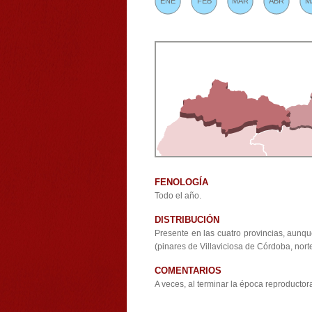
ENE
FEB
MAR
ABR
M
FENOLOGÍA
Todo el año.
DISTRIBUCIÓN
Presente en las cuatro provincias, aun
(pinares de Villaviciosa de Córdoba, nor
COMENTARIOS
A veces, al terminar la época reproducto