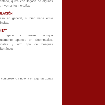
entario, quizá con llegada de algunas
s invernantes norteñas
.
BLACIÓN
aso en general, si bien varía entre
incias.
ITAT
y ligado a pinares, aunque
tualmente aparece en alcornocales,
jigales y otro tipo de bosques
iterráneos.
 con presencia notoria en algunas zonas