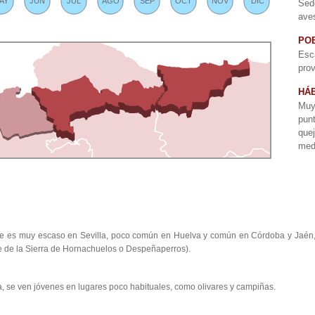
AY
JUN
JUL
AGO
SEP
OCT
NOV
DIC
Sed
ave
PO
Esc
prov
HÁB
Mu
pun
que
med
que es muy escaso en Sevilla, poco común en Huelva y común en Córdoba y Jaén,
te de la Sierra de Hornachuelos o Despeñaperros).
ra, se ven jóvenes en lugares poco habituales, como olivares y campiñas.