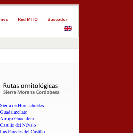
ones
Red MITO
Buscador
Sierra de Hornachuelos
Guadalmellato
Arroyo Guadalora
Castillo del Névalo
Las Paredes del Castillo