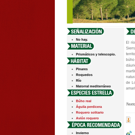
No hay.
El rí
Sierr
terri
Prismáticos y telescopio.
búho 
dáuri
Pinares
mart
Roquedos
natur
Río
de Lo
Matorral mediterráneo
amari
Búho real
Text
Águila perdicera
Roquero solitario
Avión roquero
Invierno