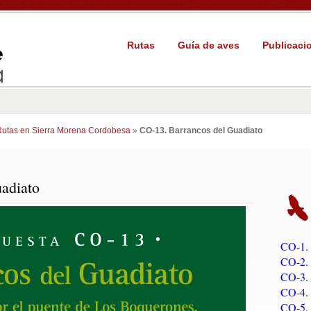
Rutas
Guía de aves
Publicaci
Rutas en Sierra Morena Cordobesa
»
CO-13. Barrancos del Guadiato
adiato
CO-1. 
CO-2. 
CO-3. 
CO-4. 
CO-5. 