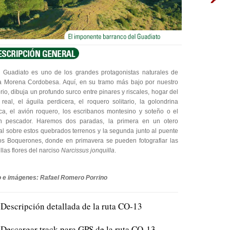
o Guadiato es uno de los grandes protagonistas naturales de
a Morena Cordobesa. Aquí, en su tramo más bajo por nuestro
torio, dibuja un profundo surco entre pinares y riscales, hogar del
real, el águila perdicera, el roquero solitario, la golondrina
ca, el avión roquero, los escribanos montesino y soteño o el
ín pescador. Haremos dos paradas, la primera en un otero
al sobre estos quebrados terrenos y la segunda junto al puente
s Boquerones, donde en primavera se pueden fotografiar las
llas flores del narciso
Narcissus jonquilla
.
o e imágenes: Rafael Romero Porrino
Descripción detallada de la ruta CO-13
Descargar track para GPS de la ruta CO-13