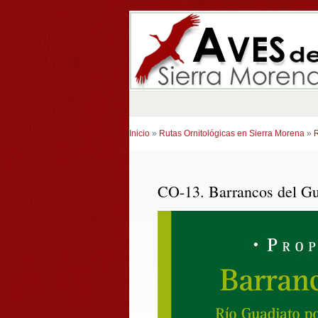
Inicio
»
Rutas Ornitológicas en Sierra Morena
»
CO-13. Barrancos del Gu