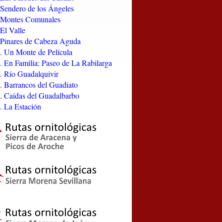
Sendero de los Ángeles
 Montes Comunales
El Valle
Pinares de Cabeza Aguda
 Un Monte de Película
 En Familia: Paseo de La Rabilarga
 Río Guadalquivir
 Barrancos del Guadiato
 Caídas del Guadalbarbo
 La Estación