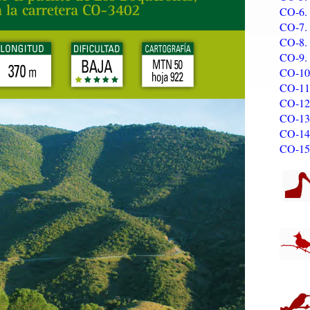
CO-6. 
CO-7.
CO-8. 
CO-9. 
CO-10.
CO-11.
CO-12.
CO-13.
CO-14.
CO-15.