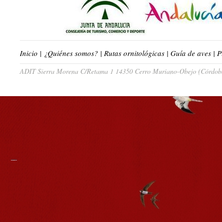
Inicio
|
¿Quiénes somos?
|
Rutas ornitológicas
|
Guía de aves
|
P
ADIT Sierra Morena C/Retama 1 14350 Cerro Muriano-Obejo (Córdoba)