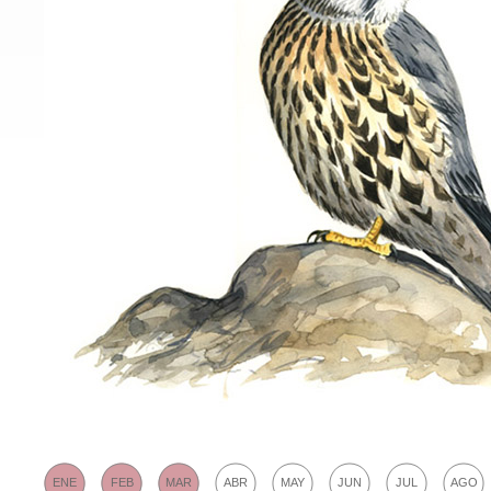
ENE
FEB
MAR
ABR
MAY
JUN
JUL
AGO