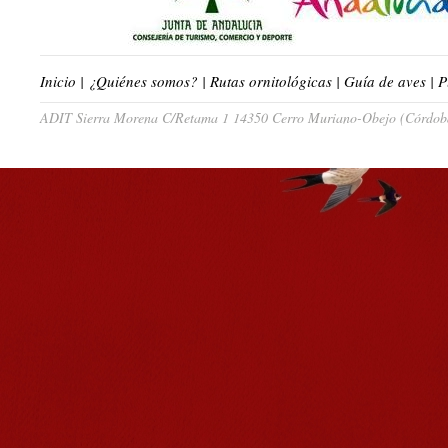
Inicio
|
¿Quiénes somos?
|
Rutas ornitológicas
|
Guía de aves
|
P
ADIT Sierra Morena C/Retama 1 14350 Cerro Muriano-Obejo (Córdoba)