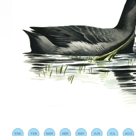
ENE
FEB
MAR
ABR
MAY
JUN
JUL
AGO