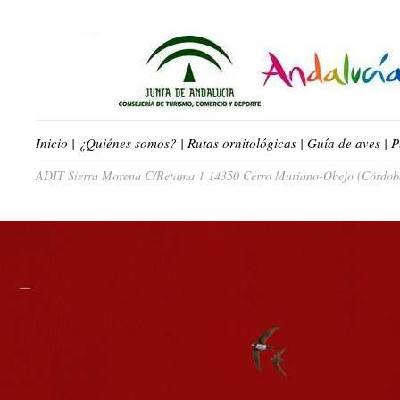
Inicio
|
¿Quiénes somos?
|
Rutas ornitológicas
|
Guía de aves
|
P
ADIT Sierra Morena C/Retama 1 14350 Cerro Muriano-Obejo (Córdoba)