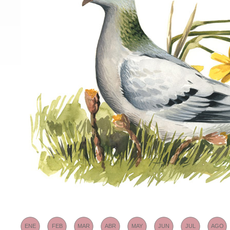
ENE
FEB
MAR
ABR
MAY
JUN
JUL
AGO