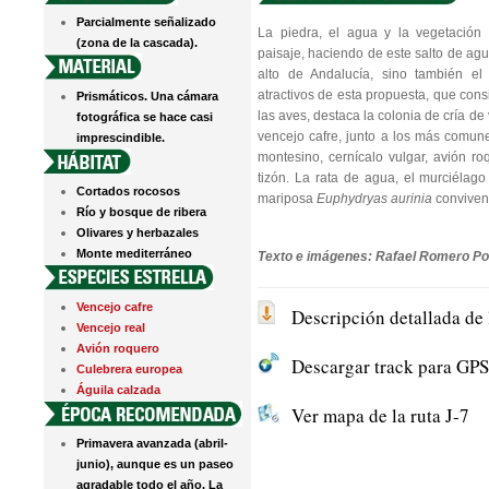
Parcialmente señalizado
La piedra, el agua y la vegetación 
(zona de la cascada).
paisaje, haciendo de este salto de ag
alto de Andalucía, sino también e
atractivos de esta propuesta, que con
Prismáticos. Una cámara
las aves, destaca la colonia de cría de
fotográfica se hace casi
vencejo cafre, junto a los más comune
imprescindible.
montesino, cernícalo vulgar, avión roq
tizón. La rata de agua, el murciélag
Cortados rocosos
mariposa
Euphydryas aurinia
conviven
Río y bosque de ribera
Olivares y herbazales
Monte mediterráneo
Texto e imágenes: Rafael Romero Po
Vencejo cafre
Descripción detallada de 
Vencejo real
Avión roquero
Descargar track para GPS 
Culebrera europea
Águila calzada
Ver mapa de la ruta J-7
Primavera avanzada (abril-
junio), aunque es un paseo
agradable todo el año. La