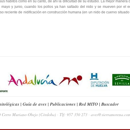
sus hábitos como en su canto, de ahí la dificultad de su estudio. La mejor manera d
mayo y junio, cuando los pollos ya han saltado del nido y se mueven por el en
 reciente de nidificación en construcción humana (en un nido de cuervo situado en
nitológicas
|
Guía de aves
|
Publicaciones
|
Red MITO
|
Buscador
Cerro Muriano-Obejo (Córdoba) · Tlf: 957 350 273 · aves@sierramorena.co