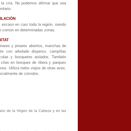
s la cría. No podemos afirmar que sea
ntario.
BLACIÓN
 escaso en casi toda la región, siendo
o común en determinadas zonas.
ITAT
inares y pinares abiertos, manchas de
te con arbolado disperso, campiñas
ícolas y bosquetes aislados. También
 citas en bosques de ribera y parques
nos. Utiliza nidos viejos de otras aves,
ecialmente de córvidos.
rio de la Virgen de la Cabeza y en las