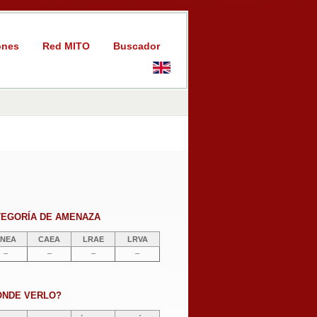
ones
Red MITO
Buscador
TEGORÍA DE AMENAZA
NEA
CAEA
LRAE
LRVA
–
–
–
–
ÓNDE VERLO?