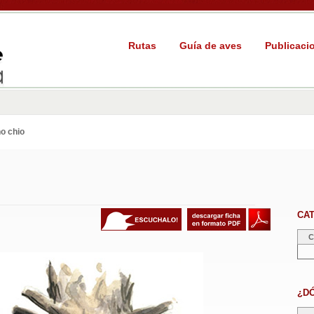
Rutas
Guía de aves
Publicaci
o chio
CA
C
¿D