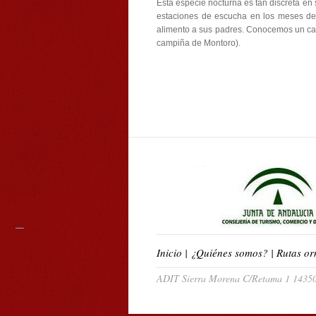
Esta especie nocturna es tan discreta en 
estaciones de escucha en los meses de 
alimento a sus padres. Conocemos un caso
campiña de Montoro).
Inicio
|
¿Quiénes somos?
|
Rutas or
ADIT Sierra Morena C/Retama 1 14350 