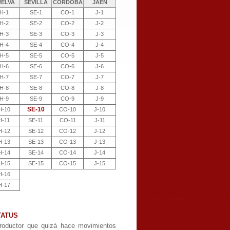
UELVA
SEVILLA
CÓRDOBA
JAÉN
H-1
SE-1
CO-1
J-1
H-2
SE-2
CO-2
J-2
H-3
SE-3
CO-3
J-3
H-4
SE-4
CO-4
J-4
H-5
SE-5
CO-5
J-5
H-6
SE-6
CO-6
J-6
H-7
SE-7
CO-7
J-7
H-8
SE-8
CO-8
J-8
H-9
SE-9
CO-9
J-9
SE-10
H-10
CO-10
J-10
H-11
SE-11
CO-11
J-11
H-12
SE-12
CO-12
J-12
H-13
SE-13
CO-13
J-13
H-14
SE-14
CO-14
J-14
H-15
SE-15
CO-15
J-15
H-16
H-17
TATUS
roductor que quizá hace movimientos