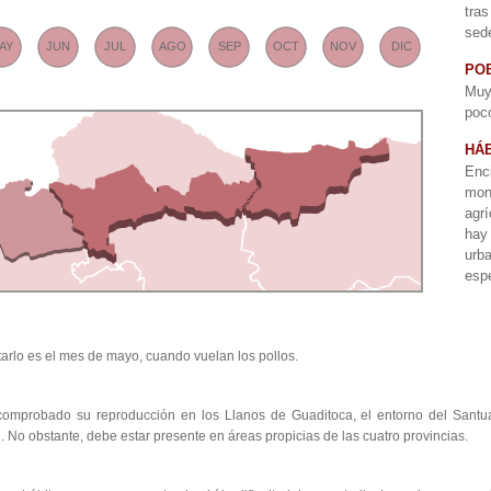
tra
sede
AY
JUN
JUL
AGO
SEP
OCT
NOV
DIC
PO
Muy
poc
HÁB
Enc
mon
agr
hay
urba
esp
arlo es el mes de mayo, cuando vuelan los pollos.
comprobado su reproducción en los Llanos de Guaditoca, el entorno del Santua
 No obstante, debe estar presente en áreas propicias de las cuatro provincias.