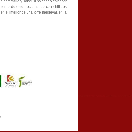
e detectarla y saber si ha criado es hacer
torno de este, reclamando con chillidos
 el interior de una torre medieval, en la
m