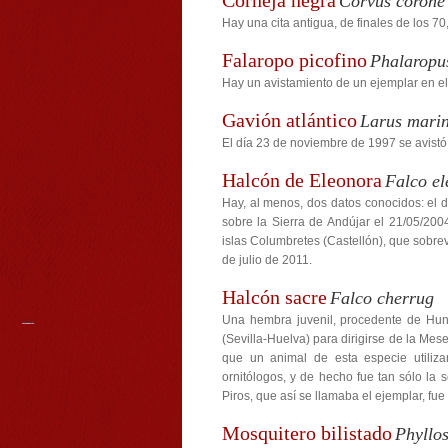
Corneja negra
Corvus corone
Hay una cita antigua, de finales de los 7
Falaropo picofino
Phalaropu
Hay un avistamiento de un ejemplar en el
Gavión atlántico
Larus mari
El día 23 de noviembre de 1997 se avistó
Halcón de Eleonora
Falco e
Hay, al menos, dos datos conocidos: el 
sobre la Sierra de Andújar el 21/05/200
islas Columbretes (Castellón), que sobre
de julio de 2011.
Halcón sacre
Falco cherrug
Una hembra juvenil, procedente de Hung
(Sevilla-Huelva) para dirigirse de la Mes
que un animal de esta especie utilizar
ornitólogos, y de hecho fue tan sólo la
Piros, que así se llamaba el ejemplar, f
Mosquitero bilistado
Phyllo