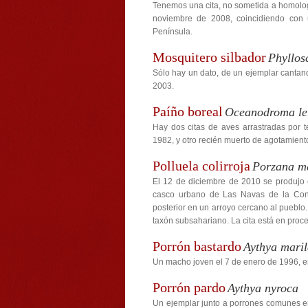
Tenemos una cita, no sometida a homolog
noviembre de 2008, coincidiendo con 
Península.
Mosquitero silbador
Phyllosc
Sólo hay un dato, de un ejemplar cantand
2003.
Paíño boreal
Oceanodroma le
Hay dos citas de aves arrastradas por 
1982, y otro recién muerto de agotamient
Polluela colirroja
Porzana ma
El 12 de diciembre de 2010 se produjo 
casco urbano de Las Navas de la Conc
posterior en un arroyo cercano al pueblo.
taxón subsahariano. La cita está en pro
Porrón bastardo
Aythya mari
Un macho joven el 7 de enero de 1996, e
Porrón pardo
Aythya nyroca
Un ejemplar junto a porrones comunes en