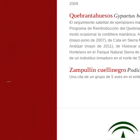
2009.
Quebrantahuesos
Gypaetus b
El seguimiento satelital de ejemplares ma
Programa de Reintroducción del Quebran
modo ocasional la cordillera mariánica. 
(mayo-junio de 2007), de Cata en Sierra M
Andújar (mayo de 2011), de Húescar e
Hortelano en el Parque Natural Sierra d
de un individuo inmaduro en el norte de
Zampullín cuellinegro
Podic
Una cita de un grupo de 5 aves en el emb