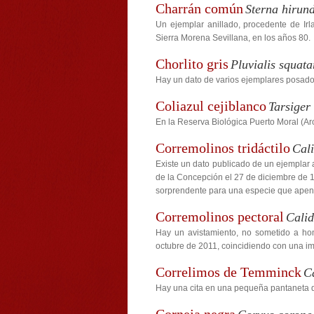
Charrán común
Sterna hirun
Un ejemplar anillado, procedente de Ir
Sierra Morena Sevillana, en los años 80.
Chorlito gris
Pluvialis squata
Hay un dato de varios ejemplares posado
Coliazul cejiblanco
Tarsiger
En la Reserva Biológica Puerto Moral (Ar
Corremolinos tridáctilo
Cali
Existe un dato publicado de un ejemplar
de la Concepción el 27 de diciembre de 19
sorprendente para una especie que apenas 
Corremolinos pectoral
Calid
Hay un avistamiento, no sometido a ho
octubre de 2011, coincidiendo con una im
Correlimos de Temminck
C
Hay una cita en una pequeña pantaneta de