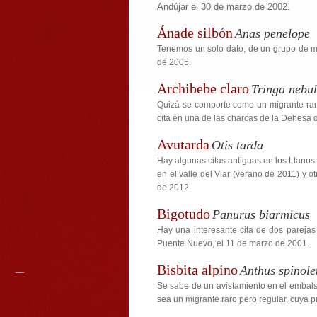
Andújar el 30 de marzo de 2002.
Ánade silbón
Anas penelope
Tenemos un solo dato, de un grupo de má
de 2005.
Archibebe claro
Tringa nebul
Quizá se comporte como un migrante rar
cita en una de las charcas de la Dehesa 
Avutarda
Otis tarda
Hay algunas citas antiguas en los Llanos
en el valle del Viar (verano de 2011) y 
de 2012.
Bigotudo
Panurus biarmicus
Hay una interesante cita de dos parejas
Puente Nuevo, el 11 de marzo de 2001.
Bisbita alpino
Anthus spinole
Se sabe de un avistamiento en el embals
sea un migrante raro pero regular, cuya 