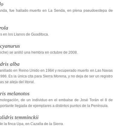
do
landa, fue hallado muerto en La Senda, en plena pseudoestepa de
rola
s en los Llanos de Guaditoca.
 cyanurus
oche) se anilló una hembra en octubre de 2008.
dris alba
 anillado en Reino Unido en 1984 y recuperado muerto en Las Navas
86. Es la única cita para Sierra Morena, y no deja de ser un registro
se aleja del litoral.
ris melanotos
mologación, de un individuo en el embalse de José Torán el 8 de
portante llegada de ejemplares a distintos puntos de la Península.
alidris temminckii
 la finca Upa, en Cazalla de la Sierra.