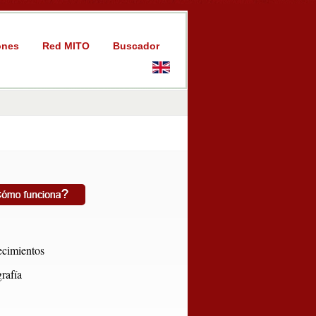
ones
Red MITO
Buscador
cimientos
rafía