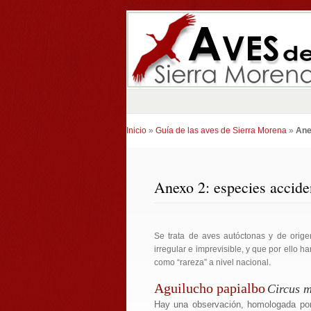
Inicio
»
Guía de las aves de Sierra Morena
»
Ane
Anexo 2: especies accide
Se trata de aves autóctonas y de origen
irregular e imprevisible, y que por ello 
como “rareza” a nivel nacional.
Aguilucho papialbo
Circus 
Hay una observación, homologada por