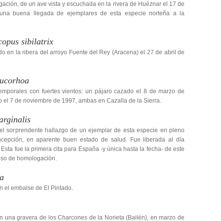
ación, de un ave vista y escuchada en la rivera de Huéznar el 17 de
una buena llegada de ejemplares de esta especie norteña a la
opus sibilatrix
o en la ribera del arroyo Fuente del Rey (Aracena) el 27 de abril de
ucorhoa
temporales con fuertes vientos: un pájaro cazado el 8 de marzo de
o el 7 de noviembre de 1997, ambas en Cazalla de la Sierra.
rginalis
el sorprendente hallazgo de un ejemplar de esta especie en pleno
epción, en aparente buen estado de salud. Fue liberada al día
 Esta fue la primera cita para España -y única hasta la fecha- de este
ceso de homologación.
la
n el embalse de El Pintado.
 una gravera de los Charcones de la Norieta (Bailén), en marzo de