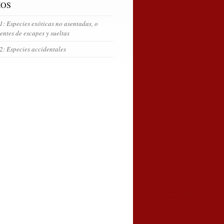
OS
1: Especies exóticas no asentadas, o
entes de escapes y sueltas
2: Especies accidentales