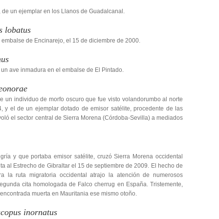
0, de un ejemplar en los Llanos de Guadalcanal.
s lobatus
 embalse de Encinarejo, el 15 de diciembre de 2000.
nus
 un ave inmadura en el embalse de El Pintado.
leonorae
de un individuo de morfo oscuro que fue visto volandorumbo al norte
4, y el de un ejemplar dotado de emisor satélite, procedente de las
voló el sector central de Sierra Morena (Córdoba-Sevilla) a mediados
ría y que portaba emisor satélite, cruzó Sierra Morena occidental
eta al Estrecho de Gibraltar el 15 de septiembre de 2009. El hecho de
a la ruta migratoria occidental atrajo la atención de numerosos
 segunda cita homologada de Falco cherrug en España. Tristemente,
ue encontrada muerta en Mauritania ese mismo otoño.
scopus inornatus