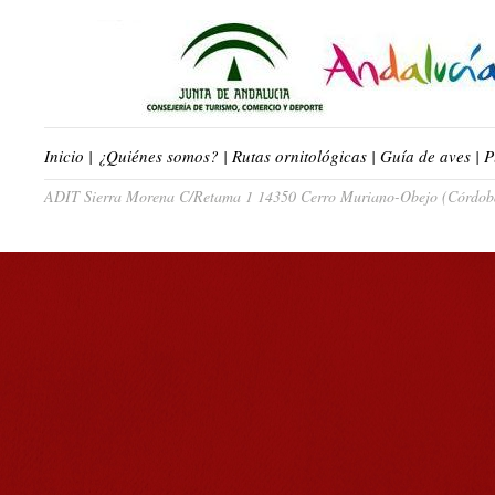
Inicio
|
¿Quiénes somos?
|
Rutas ornitológicas
|
Guía de aves
|
P
ADIT Sierra Morena C/Retama 1 14350 Cerro Muriano-Obejo (Córdoba)