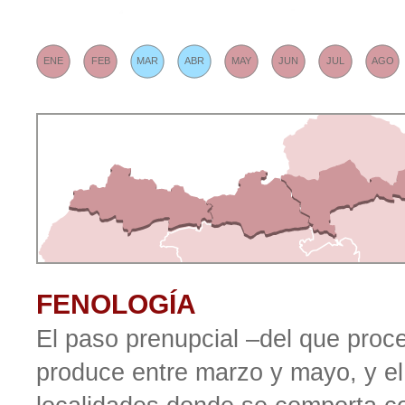
ENE
FEB
MAR
ABR
MAY
JUN
JUL
AGO
FENOLOGÍA
El paso prenupcial –del que proc
produce entre marzo y mayo, y el