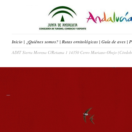
Inicio
|
¿Quiénes somos?
|
Rutas ornitológicas
|
Guía de aves
|
P
ADIT Sierra Morena C/Retama 1 14350 Cerro Muriano-Obejo (Córdoba)