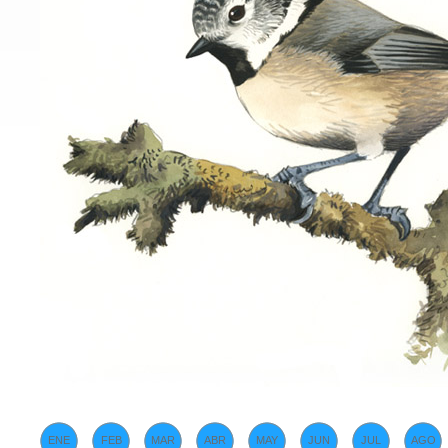
ENE
FEB
MAR
ABR
MAY
JUN
JUL
AGO