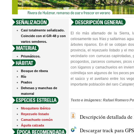
Casi totalmente señalizado.
El río más afamado de la Sierra, l
Coincide con el GR-48 y con
celosamente sus frías y saltarinas agu
varios senderos.
árboles riparios. En él se cobijan d
provincia, el reyezuelo listado y el m
vecindario con currucas capirotadas, p
Prismáticos.
picogordos, zarceros comunes, picos 
con lúganos y camachuelos en invierno
Bosque de ribera
colmilleja son algunos de los peces p
Río
el saúco y el avellano entre los veget
Prados
importante población del raro
Calopter
Dehesas y manchas de
matorral
Texto e imágenes: Rafael Romero Po
Mosquitero ibérico
Reyezuelo listado
Descripción detallada de 
Camachuelo común
Águila calzada
Descargar track para GPS 