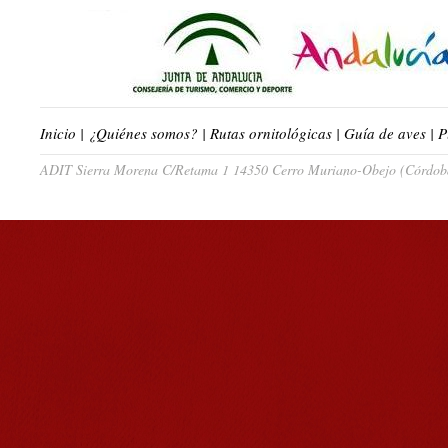
Inicio
|
¿Quiénes somos?
|
Rutas ornitológicas
|
Guía de aves
|
P
ADIT Sierra Morena C/Retama 1 14350 Cerro Muriano-Obejo (Córdoba)