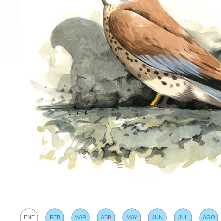
ENE
FEB
MAR
ABR
MAY
JUN
JUL
AGO