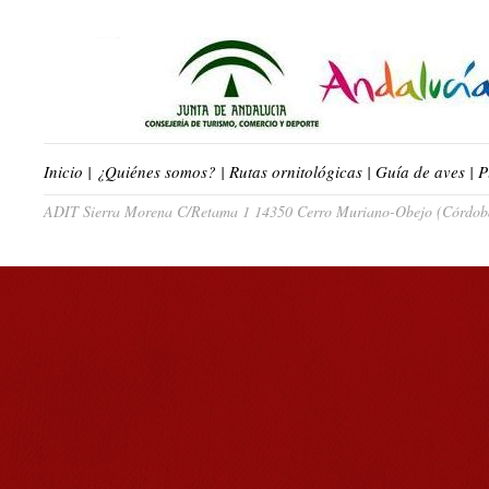
Inicio
|
¿Quiénes somos?
|
Rutas ornitológicas
|
Guía de aves
|
P
ADIT Sierra Morena C/Retama 1 14350 Cerro Muriano-Obejo (Córdoba)