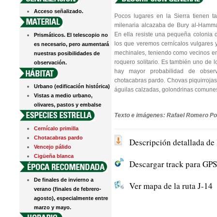
Acceso señalizado.
Pocos lugares en la Sierra tienen t
milenaria alcazaba de Bury al-Hamma
En ella resiste una pequeña colonia de
Prismáticos. El telescopio no
los que veremos cernícalos vulgares
es necesario, pero aumentará
mechinales, teniendo como vecinos en i
nuestras posibilidades de
roquero solitario. Es también uno de 
observación.
hay mayor probabilidad de observ
chotacabras pardo. Chovas piquirrojas
Urbano (edificación histórica)
águilas calzadas, golondrinas comunes
Vistas a medio urbano,
olivares, pastos y embalse
Texto e imágenes: Rafael Romero Po
Cernícalo primilla
Chotacabras pardo
Descripción detallada de 
Vencejo pálido
Cigüeña blanca
Descargar track para GPS 
De finales de invierno a
Ver mapa de la ruta J-14
verano (finales de febrero-
agosto), especialmente entre
marzo y mayo.