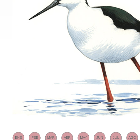
ENE
FEB
MAR
ABR
MAY
JUN
JUL
AGO