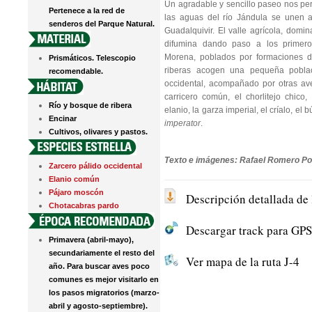
Un agradable y sencillo paseo nos per
Pertenece a la red de
las aguas del río Jándula se unen a
senderos del Parque Natural.
Guadalquivir. El valle agrícola, domin
difumina dando paso a los primero
Morena, poblados por formaciones d
Prismáticos. Telescopio
riberas acogen una pequeña poblac
recomendable.
occidental, acompañado por otras av
carricero común, el chorlitejo chico,
Río y bosque de ribera
elanio, la garza imperial, el críalo, el
Encinar
imperator
.
Cultivos, olivares y pastos.
Texto e imágenes: Rafael Romero Po
Zarcero pálido occidental
Elanio común
Pájaro moscón
Descripción detallada de 
Chotacabras pardo
Descargar track para GPS 
Primavera (abril-mayo),
secundariamente el resto del
Ver mapa de la ruta J-4
año. Para buscar aves poco
comunes es mejor visitarlo en
los pasos migratorios (marzo-
abril y agosto-septiembre).