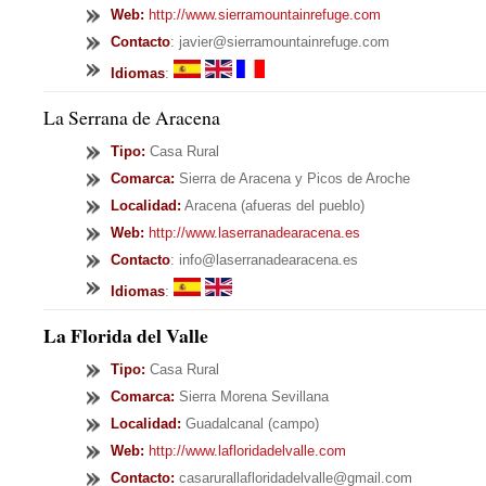
Web:
http://www.sierramountainrefuge.com
Contacto
: javier@sierramountainrefuge.com
Idiomas
:
La Serrana de Aracena
Tipo
:
Casa Rural
Comarca:
Sierra de Aracena y Picos de Aroche
Localidad:
Aracena (afueras del pueblo)
Web:
http://www.laserranadearacena.es
Contacto
: info@laserranadearacena.es
Idiomas
:
La Florida del Valle
Tipo
:
Casa Rural
Comarca:
Sierra Morena Sevillana
Localidad:
Guadalcanal (campo)
Web:
http://www.lafloridadelvalle.com
Contacto:
casarurallafloridadelvalle@gmail.com