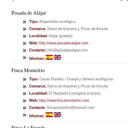
Posada de Alájar
Tipo
:
Alojamiento ecológico
Comarca:
Sierra de Aracena y Picos de Aroche
Localidad:
Alájar (pueblo)
Web:
http://www.posadasalajar.com
Contacto:
info@posadasalajar.com
Idiomas:
Finca Montefrío
Tipo
:
Casas Rurales / Granja y dehesa ecológicas
Comarca:
Sierra de Aracena y Picos de Aroche
Localidad:
El Repilado-Cortegana (campo)
Web:
http://www.fincamontefrio.com
Contacto
: fincamontefrio@hotmail.com
Idiomas
:
Finca La Fronda