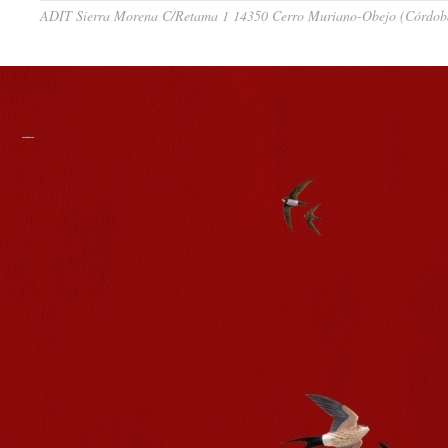
ADIT Sierra Morena C/Retama 1 14350 Cerro Muriano-Obejo (Córdoba)