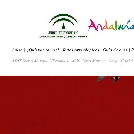
Inicio
|
¿Quiénes somos?
|
Rutas ornitológicas
|
Guía de aves
|
P
ADIT Sierra Morena C/Retama 1 14350 Cerro Muriano-Obejo (Córdoba)