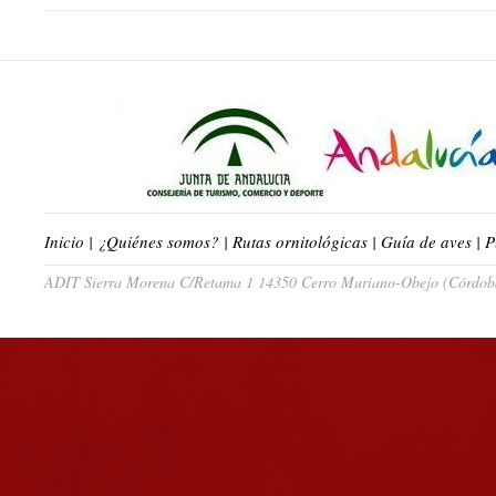
Inicio
|
¿Quiénes somos?
|
Rutas ornitológicas
|
Guía de aves
|
P
ADIT Sierra Morena C/Retama 1 14350 Cerro Muriano-Obejo (Córdoba)