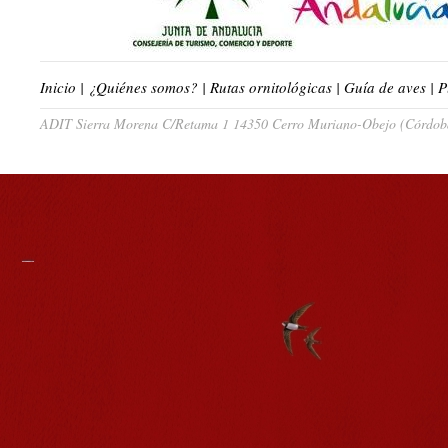
Inicio
|
¿Quiénes somos?
|
Rutas ornitológicas
|
Guía de aves
|
P
ADIT Sierra Morena C/Retama 1 14350 Cerro Muriano-Obejo (Córdoba)