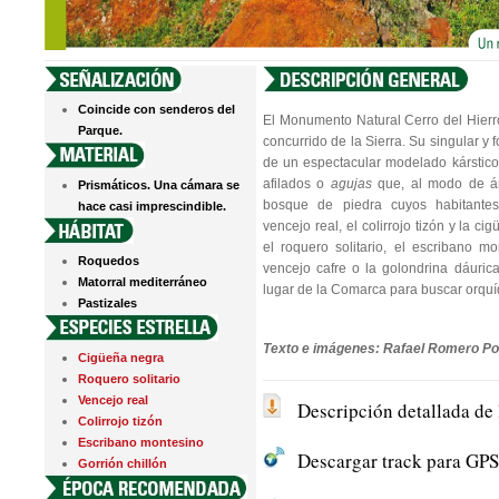
Coincide con senderos del
El Monumento Natural Cerro del Hierr
Parque.
concurrido de la Sierra. Su singular y
de un espectacular modelado kárstic
afilados o
agujas
que, al modo de á
Prismáticos. Una cámara se
bosque de piedra cuyos habitante
hace casi imprescindible.
vencejo real, el colirrojo tizón y la 
el roquero solitario, el escribano mon
Roquedos
vencejo cafre o la golondrina dáurica
Matorral mediterráneo
lugar de la Comarca para buscar orquíd
Pastizales
Texto e imágenes: Rafael Romero Po
Cigüeña negra
Roquero solitario
Vencejo real
Descripción detallada de 
Colirrojo tizón
Escribano montesino
Descargar track para GPS 
Gorrión chillón