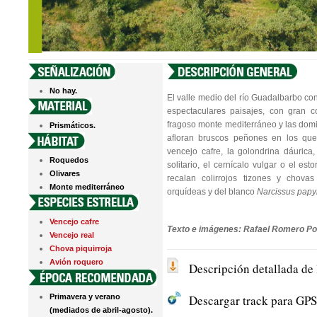
No hay.
El valle medio del río Guadalbarbo c
espectaculares paisajes, con gran c
fragoso monte mediterráneo y las domin
Prismáticos.
afloran bruscos peñones en los que 
vencejo cafre, la golondrina dáurica,
Roquedos
solitario, el cernícalo vulgar o el es
Olivares
recalan colirrojos tizones y chovas
Monte mediterráneo
orquídeas y del blanco
Narcissus papy
Vencejo cafre
Texto e imágenes: Rafael Romero Po
Vencejo real
Chova piquirroja
Avión roquero
Descripción detallada de
Primavera y verano
Descargar track para GPS
(mediados de abril-agosto).