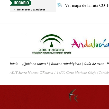
Ver mapa de la ruta CO-1
Amanecer o atardecer
Inicio
|
¿Quiénes somos?
|
Rutas ornitológicas
|
Guía de aves
|
P
ADIT Sierra Morena C/Retama 1 14350 Cerro Muriano-Obejo (Córdoba)