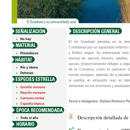
No hay
El río Guadiato penetra en la de
Cordobesa por un agraciado entorno 
y fértiles vegas. Su interesante soto
Prismáticos
mezcla de sauces, fresnos, adelfas,
zarzas, proporcionando refugio a al
Río y ribera
de la Comarca, como el carricero to
Dehesas
rascón europeo, además de a jabalíes 
la avefría, el alcaudón real, el ra
alimentan en los encinares y pastizale
Gorrión moruno
Rascón europeo
Carricero tordal
Texto e imágenes: Rafael Romero Po
Cigüeña blanca
Descripción detallada de
Todo el año