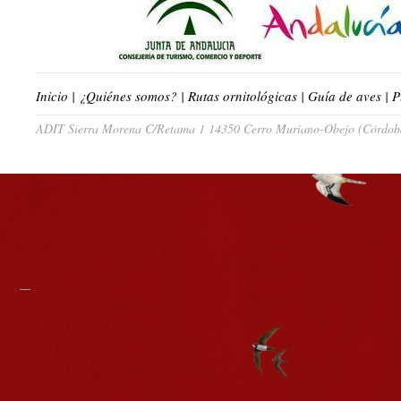
Inicio
|
¿Quiénes somos?
|
Rutas ornitológicas
|
Guía de aves
|
P
ADIT Sierra Morena C/Retama 1 14350 Cerro Muriano-Obejo (Córdoba)