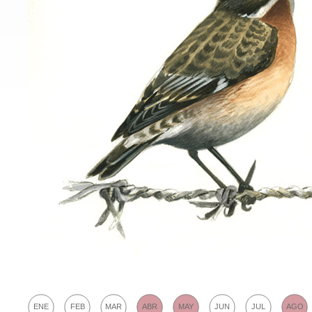
ENE
FEB
MAR
ABR
MAY
JUN
JUL
AGO