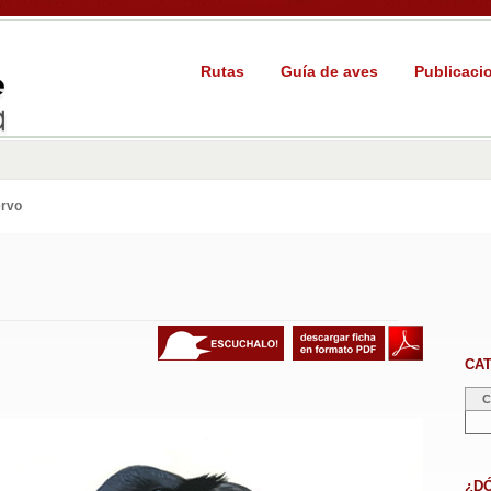
Rutas
Guía de aves
Publicaci
rvo
CA
C
¿D