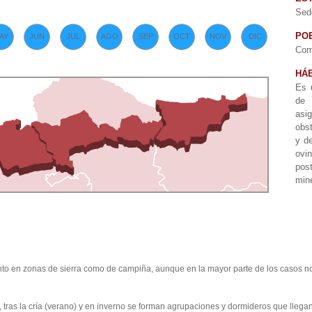
Sede
PO
AY
JUN
JUL
AGO
SEP
OCT
NOV
DIC
Com
HÁB
Es 
de 
asi
obst
y d
ovi
post
mine
anto en zonas de sierra como de campiña, aunque en la mayor parte de los casos no
 tras la cría (verano) y en inverno se forman agrupaciones y dormideros que llega