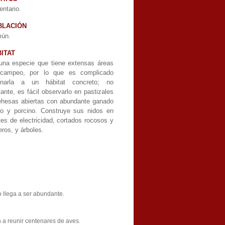
ntario.
BLACIÓN
ún.
ITAT
una especie que tiene extensas áreas
campeo, por lo que es complicado
gnarla a un hábitat concreto; no
ante, es fácil observarlo en pastizales
ehesas abiertas con abundante ganado
no y porcino. Construye sus nidos en
es de electricidad, cortados rocosos y
ros, y árboles.
 llega a ser abundante.
n a reunir centenares de aves.