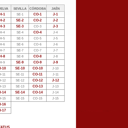
UELVA
SEVILLA
CÓRDOBA
JAÉN
H-1
CO-1
J-1
SE-1
H-2
SE-2
CO-2
J-2
H-3
SE-3
J-3
CO-3
CO-4
H-4
SE-4
J-4
H-5
SE-5
CO-5
J-5
H-6
SE-6
CO-6
J-6
H-7
SE-7
CO-7
J-7
H-8
CO-8
SE-8
J-8
SE-9
CO-9
J-9
H-9
H-10
SE-10
CO-10
J-10
CO-11
H-11
SE-11
J-11
CO-12
J-12
H-12
SE-12
CO-13
H-13
SE-13
J-13
H-14
SE-14
CO-14
J-14
H-15
SE-15
CO-15
J-15
H-16
H-17
TATUS