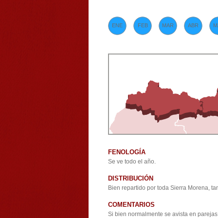
ENE
FEB
MAR
ABR
M
FENOLOGÍA
Se ve todo el año.
DISTRIBUCIÓN
Bien repartido por toda Sierra Morena, t
COMENTARIOS
Si bien normalmente se avista en parejas,