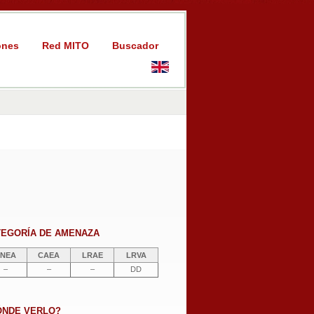
ones
Red MITO
Buscador
TEGORÍA DE AMENAZA
NEA
CAEA
LRAE
LRVA
–
–
–
DD
ÓNDE VERLO?