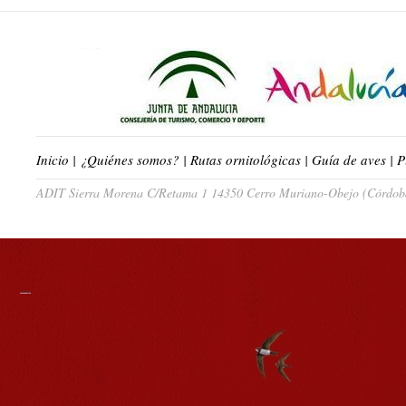
Inicio
|
¿Quiénes somos?
|
Rutas ornitológicas
|
Guía de aves
|
P
ADIT Sierra Morena C/Retama 1 14350 Cerro Muriano-Obejo (Córdoba)