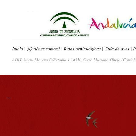
Inicio
|
¿Quiénes somos?
|
Rutas ornitológicas
|
Guía de aves
|
P
ADIT Sierra Morena C/Retama 1 14350 Cerro Muriano-Obejo (Córdoba)