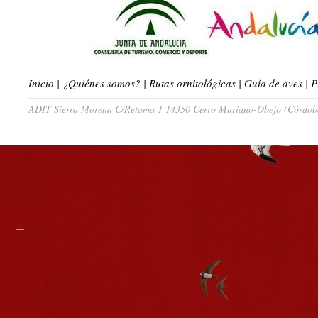
Inicio
|
¿Quiénes somos?
|
Rutas ornitológicas
|
Guía de aves
|
P
ADIT Sierra Morena C/Retama 1 14350 Cerro Muriano-Obejo (Córdoba)