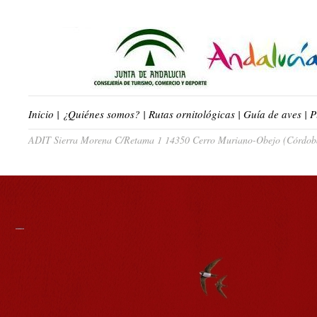
Inicio
|
¿Quiénes somos?
|
Rutas ornitológicas
|
Guía de aves
|
P
ADIT Sierra Morena C/Retama 1 14350 Cerro Muriano-Obejo (Córdoba)