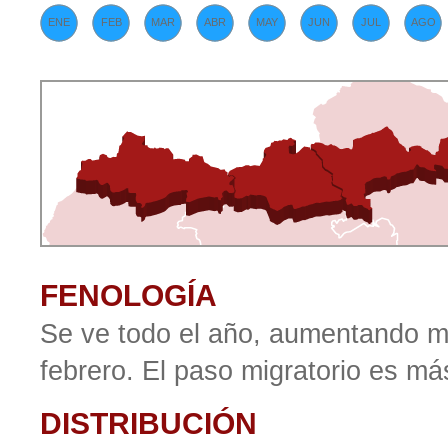
ENE
FEB
MAR
ABR
MAY
JUN
JUL
AGO
FENOLOGÍA
Se ve todo el año, aumentando m
febrero. El paso migratorio es m
DISTRIBUCIÓN