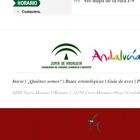
Ver mapa de la ruta J-9
Cualquiera.
Inicio
|
¿Quiénes somos?
|
Rutas ornitológicas
|
Guía de aves
|
P
ADIT Sierra Morena C/Retama 1 14350 Cerro Muriano-Obejo (Córdoba)