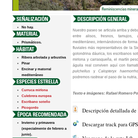
No hay.
Nuestro paseo se articula arriba y de
entre alisos, fresnos, tamujos,
mediterráneo, internándonos de form
Prismáticos.
fluviales más representativos de la Si
golondrina dáurica, los escribanos so
Ribera arbolada y arbustiva
mirlona y carrasqueña, el martín pesc
Pinar
águila real conviven aquí con llama
Encinar y matorral
pulchellus
y
Calopteryx haemorrhoi
mediterráneo
podremos rastrear el paso de la nutria, e
Curruca mirlona
Texto e imágenes: Rafael Romero Po
Culebrera europea
Escribano soteño
Picogordo
Descripción detallada de 
Invierno y primavera
Descargar track para GPS 
(especialmente de febrero a
junio).