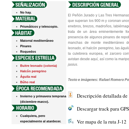
No hay.
El Peñón Jurado y Las Tres Hermanas
que superan los 900 m y coronan uno
enebros, brezos, madroños, labiérnago
Prismáticos y telescopio.
trata de un área eminentemente fo
presencia de algunos pinares de repo
Matorral mediterráneo
manchas de monte mediterráneo de 
Pinares
leonado, el halcón peregrino, las águil
Roquedos
la culebrera europea, el zarcero co
avistan desde aquí, así como la mari
jasius
.
Buitre leonado (colonia)
Halcón peregrino
Águila real
Texto e imágenes: Rafael Romero Po
Búho real
Descripción detallada de 
Invierno y primavera temprana
(diciembre-marzo).
Descargar track para GPS 
Cualquiera, pero
Ver mapa de la ruta J-12
especialmente al atardecer.