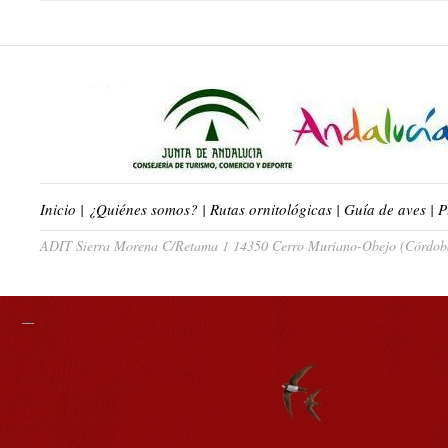
Inicio
|
¿Quiénes somos?
|
Rutas ornitológicas
|
Guía de aves
|
P
ADIT Sierra Morena C/Retama 1 14350 Cerro Muriano-Obejo (Córdoba)