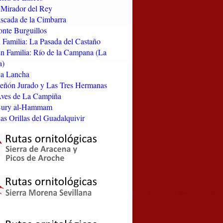
l Mirador del Rey
ascada de la Cimbarra
onte Burguillos
n Familia: La Pasada del Castaño
En Familia: Río de la Campana (La
a)
La Lancha
Peñón Jurado y Las Tres Hermanas
Aves de La Campiña
 Bury al-Hammam
Las Orillas del Guadalquivir