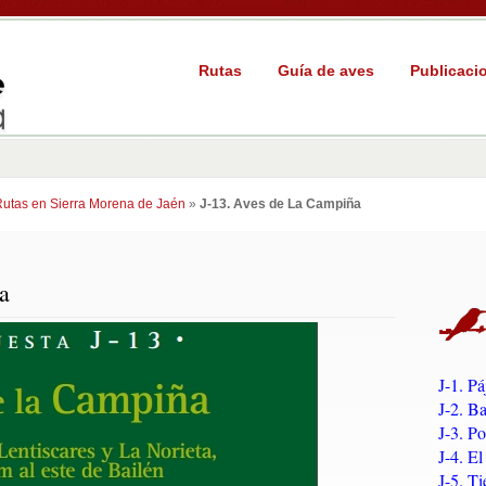
Rutas
Guía de aves
Publicaci
utas en Sierra Morena de Jaén
»
J-13. Aves de La Campiña
a
J-1. Pá
J-2. B
J-3. Po
J-4. E
J-5. Ti