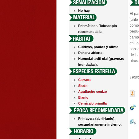
No hay.
El pa
junto
como 
Prismáticos. Telescopio
peque
recomendable.
camp
chill
Cultivos, prados y olivar
son 
Dehesa abierta
de La
Humedal artifi cial (graveras
otras
inundadas).
Text
Carraca
Sisón
Aguilucho cenizo
Elanio
Cernícalo primilla
Primavera (abril-junio),
secundariamente invierno.