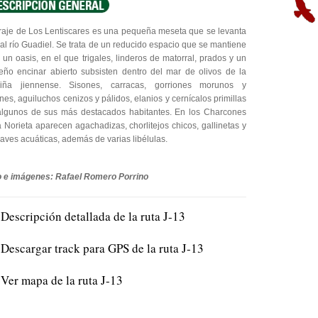
raje de Los Lentiscares es una pequeña meseta que se levanta
 al río Guadiel. Se trata de un reducido espacio que se mantiene
un oasis, en el que trigales, linderos de matorral, prados y un
ño encinar abierto subsisten dentro del mar de olivos de la
iña jiennense. Sisones, carracas, gorriones morunos y
ones, aguiluchos cenizos y pálidos, elanios y cernícalos primillas
algunos de sus más destacados habitantes. En los Charcones
 Norieta aparecen agachadizas, chorlitejos chicos, gallinetas y
 aves acuáticas, además de varias libélulas.
o e imágenes: Rafael Romero Porrino
Descripción detallada de la ruta J-13
Descargar track para GPS de la ruta J-13
Ver mapa de la ruta J-13