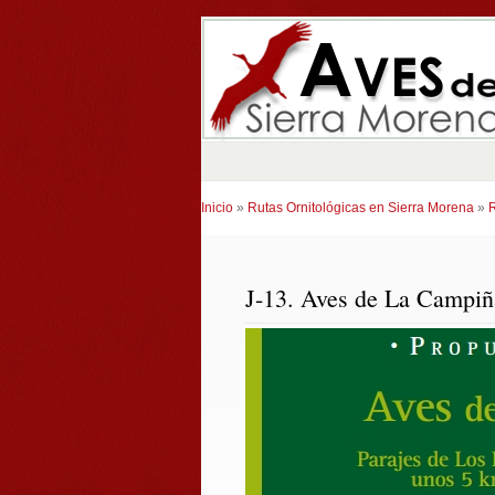
Inicio
»
Rutas Ornitológicas en Sierra Morena
»
R
J-13. Aves de La Campiñ