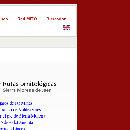
ones
Red MITO
Buscador
jaros de las Minas
arranco de Valdeazores
r el pie de Sierra Morena
l Adiós del Jándula
erra de Linces