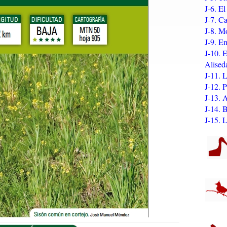
J-6. E
J-7. C
J-8. M
J-9. E
J-10. 
Alised
J-11. 
J-12. 
J-13. 
J-14.
J-15. 