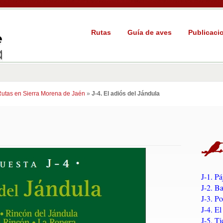
Rutas
Guía de aves
Publicaci
utas en Sierra Morena de Jaén
»
J-4. El adiós del Jándula
J-1. Pá
J-2. B
J-3. Po
J-4. E
J-5. Ti