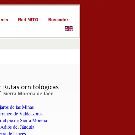
ones
Red MITO
Buscador
jaros de las Minas
arranco de Valdeazores
r el pie de Sierra Morena
l Adiós del Jándula
erra de Linces