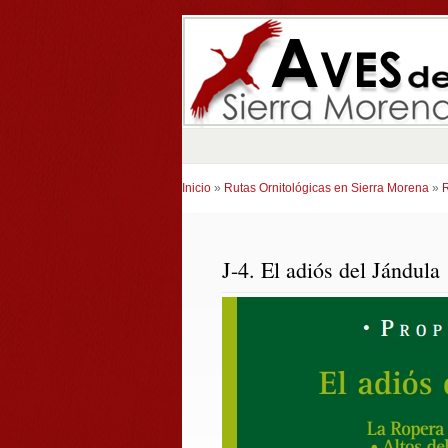
Inicio
»
Rutas Ornitológicas en Sierra Morena
»
R
J-4. El adiós del Jándula