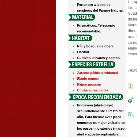
Un ag
Pertenece a la red de
las a
senderos del Parque Natural.
Guada
difu
More
Prismáticos. Telescopio
ribe
recomendable.
occid
carri
Río y bosque de ribera
elani
Encinar
imper
Cultivos, olivares y pastos.
Text
Zarcero pálido occidental
Elanio común
Pájaro moscón
Chotacabras pardo
Primavera (abril-mayo),
secundariamente el resto del
año. Para buscar aves poco
comunes es mejor visitarlo en
los pasos migratorios (marzo-
abril y agosto-septiembre).