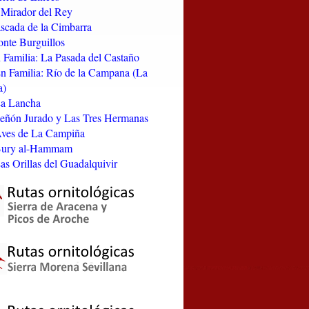
l Mirador del Rey
ascada de la Cimbarra
onte Burguillos
n Familia: La Pasada del Castaño
En Familia: Río de la Campana (La
a)
La Lancha
Peñón Jurado y Las Tres Hermanas
Aves de La Campiña
 Bury al-Hammam
Las Orillas del Guadalquivir