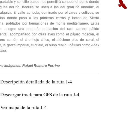
radable y sencillo paseo nos permitirá conocer el punto donde
guas del río Jándula se unen a las del gran río andaluz, el
lquivir. El valle agrícola, dominado por olivares y cultivos, se
mina dando paso a los primeros cerros y lomas de Sierra
na, poblados por formaciones de monte mediterráneo. Estas
ras acogen una pequeña población del raro zarcero pálido
ental, acompañado por otras aves como el pájaro moscón, el
cero común, el chorlitejo chico, el alóctono pico de coral, el
o, la garza imperial, el críalo, el búho real o libélulas como
Anax
ator
.
o e imágenes: Rafael Romero Porrino
Descripción detallada de la ruta J-4
Descargar track para GPS de la ruta J-4
Ver mapa de la ruta J-4