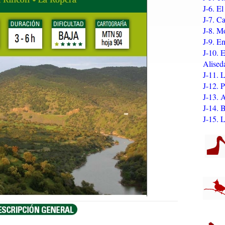
J-6. E
J-7. C
J-8. M
J-9. E
J-10. 
Alised
J-11. 
J-12. 
J-13. 
J-14.
J-15. 