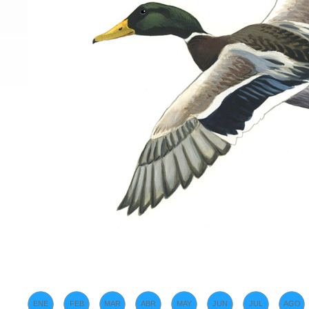
ENE
FEB
MAR
ABR
MAY
JUN
JUL
AGO