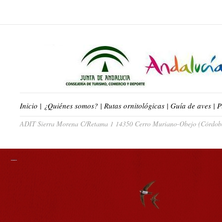
Inicio
|
¿Quiénes somos?
|
Rutas ornitológicas
|
Guía de aves
|
P
ADIT Sierra Morena C/Retama 1 14350 Cerro Muriano-Obejo (Córdoba)