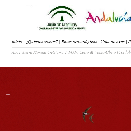
Inicio
|
¿Quiénes somos?
|
Rutas ornitológicas
|
Guía de aves
|
P
ADIT Sierra Morena C/Retama 1 14350 Cerro Muriano-Obejo (Córdoba)