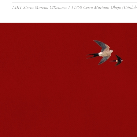
ADIT Sierra Morena C/Retama 1 14350 Cerro Muriano-Obejo (Córdoba)