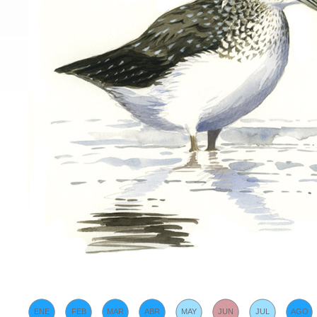
ENE
FEB
MAR
ABR
MAY
JUN
JUL
AGO