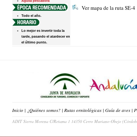
Águila pescadora
Ver mapa de la ruta SE-4
Todo el año.
Lo mejor es invertir toda la
tarde, pasando el atardecer en
el último punto.
Inicio
|
¿Quiénes somos?
|
Rutas ornitológicas
|
Guía de aves
|
P
ADIT Sierra Morena C/Retama 1 14350 Cerro Muriano-Obejo (Córdoba)