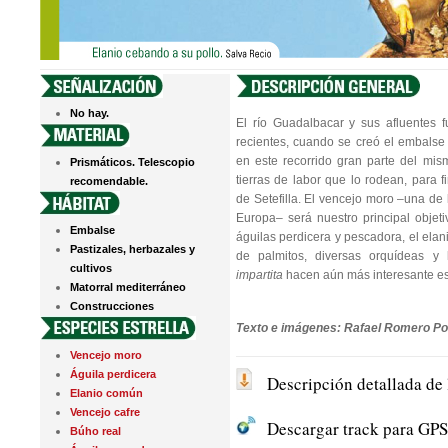
No hay.
El río Guadalbacar y sus afluentes 
recientes, cuando se creó el embals
en este recorrido gran parte del mis
Prismáticos. Telescopio
tierras de labor que lo rodean, para f
recomendable.
de Setefilla. El vencejo moro –una de
Europa– será nuestro principal objetiv
Embalse
águilas perdicera y pescadora, el elan
Pastizales, herbazales y
de palmitos, diversas orquídeas y
cultivos
impartita
hacen aún más interesante es
Matorral mediterráneo
Construcciones
Texto e imágenes: Rafael Romero Po
Vencejo moro
Águila perdicera
Descripción detallada de 
Elanio común
Vencejo cafre
Descargar track para GPS 
Búho real