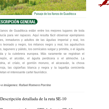
lanos de Guaditoca están entre los mejores lugares de toda
ucía para ver rapaces. Aquí resulta fácil observar ejemplares
es, inmaduros y adultos de las águilas imperial y real, los
es leonado y negro, los milanos negro y real, los aguiluchos
o, lagunero y pálido, los cernícalos vulgar y primilla, o el águila
ada y la culebrera europea. Más raramente se registran el
rejón, el alcotán, el águila perdicera o el alimoche. La
dria, el críalo, el gorrión moruno, el alcaraván, la chova
rroja, las cigüeñas blanca y negra y la lagartija cenicienta
etan el interesante cartel faunístico.
o e imágenes: Rafael Romero Porrino
Descripción detallada de la ruta SE-10