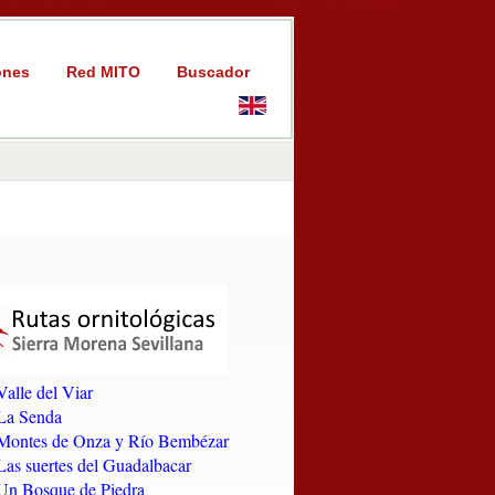
ones
Red MITO
Buscador
Valle del Viar
La Senda
Montes de Onza y Río Bembézar
Las suertes del Guadalbacar
Un Bosque de Piedra