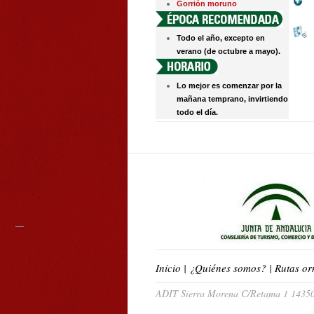
Gorrión moruno
Todo el año, excepto en
verano (de octubre a mayo).
Lo mejor es comenzar por la
mañana temprano, invirtiendo
todo el día.
Inicio
|
¿Quiénes somos?
|
Rutas or
ADIT Sierra Morena C/Retama 1 14350 