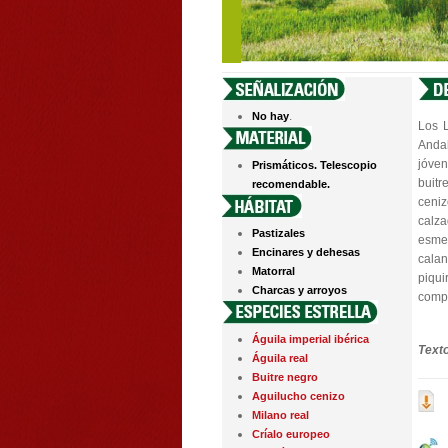
.
No hay
Los L
Andal
jóven
Prismáticos. Telescopio
buitr
recomendable.
ceniz
calz
Pastizales
esme
Encinares y dehesas
calan
Matorral
piqui
Charcas y arroyos
compl
Águila imperial ibérica
Text
Águila real
Buitre negro
Aguilucho cenizo
Milano real
Críalo europeo