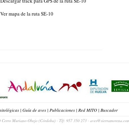
Descargar track para GPS de la ruta SE-10
Ver mapa de la ruta SE-10
nitológicas
|
Guía de aves
|
Publicaciones
|
Red MITO
|
Buscador
Cerro Muriano-Obejo (Córdoba) · Tlf: 957 350 273 · aves@sierramorena.co