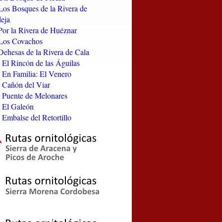
Los Bosques de la Rivera de
eja
Por la Rivera de Huéznar
Los Covachos
Dehesas de la Rivera de Cala
 El Rincón de las Águilas
 En Familia: El Venero
 Cañón del Viar
 Puente de Melonares
 El Galeón
 Embalse del Retortillo