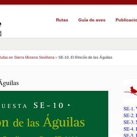
Rutas
Guía de aves
Publicaci
utas en Sierra Morena Sevillana
»
SE-10. El Rincón de las Águilas
Águilas
SE-1. 
SE-2. 
SE-3. 
SE-4. 
SE-5. 